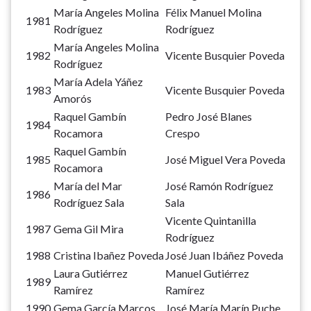
María Angeles Molina
Félix Manuel Molina
1981
Rodríguez
Rodríguez
María Angeles Molina
1982
Vicente Busquier Poveda
Rodríguez
María Adela Yáñez
1983
Vicente Busquier Poveda
Amorós
Raquel Gambín
Pedro José Blanes
1984
Rocamora
Crespo
Raquel Gambín
1985
José Miguel Vera Poveda
Rocamora
María del Mar
José Ramón Rodríguez
1986
Rodríguez Sala
Sala
Vicente Quintanilla
1987
Gema Gil Mira
Rodríguez
1988
Cristina Ibañez Poveda
José Juan Ibáñez Poveda
Laura Gutiérrez
Manuel Gutiérrez
1989
Ramírez
Ramírez
1990
Gema García Marcos
José María Marín Puche