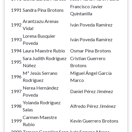
Francisco Javier
1991
Sandra Pina Brotons
Quintanilla
Arantzazu Arenas
1992
Iván Poveda Ramírez
Vidal
Lorena Busquier
1993
Iván Poveda Ramírez
Poveda
1994
Laura Maestre Rubio
Osmar Pina Brotons
Sara Judith Rodríguez
Cristian Guerrero
1995
Núñez
Brotons
Mª Jesús Serrano
Miguel Ángel García
1996
Rodríguez
Marco
Nerea Hernández
1997
Daniel Pérez Jiménez
Poveda
Yolanda Rodríguez
1998
Alfredo Pérez Jiménez
Salas
Carmen Maestre
1999
Kevin Guerrero Brotons
Rubio
2000
Tamara González Sanz
Iván Serrano Marco