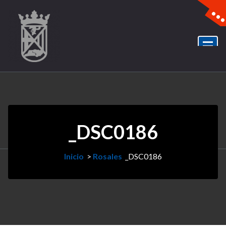
_DSC0186
Inicio
>
Rosales
_DSC0186