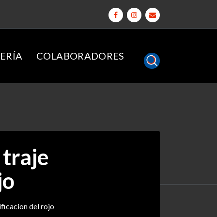
ERÍA
COLABORADORES
 traje
jo
ificacion del rojo