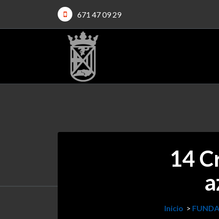
671 47 09 29
14 Cr
a
Inicio
>
FUNDA