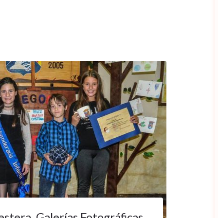
estera
,
Galerías Fotográficas