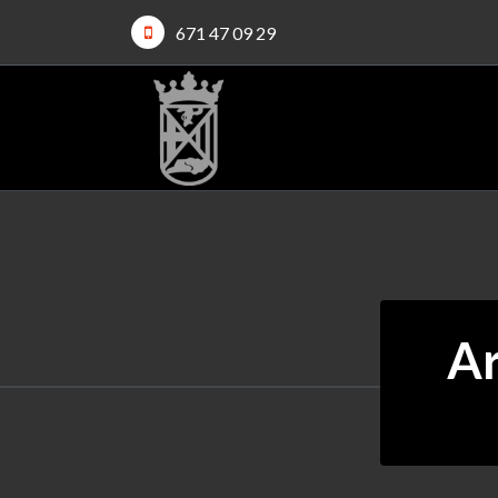
671 47 09 29
Ar