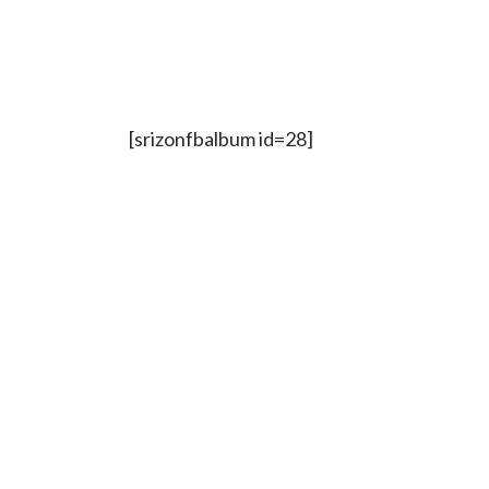
[srizonfbalbum id=28]