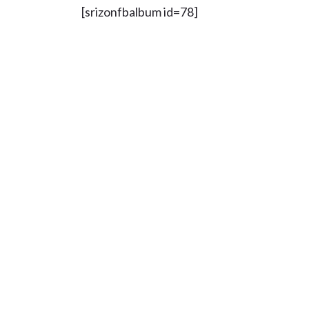
[srizonfbalbum id=78]