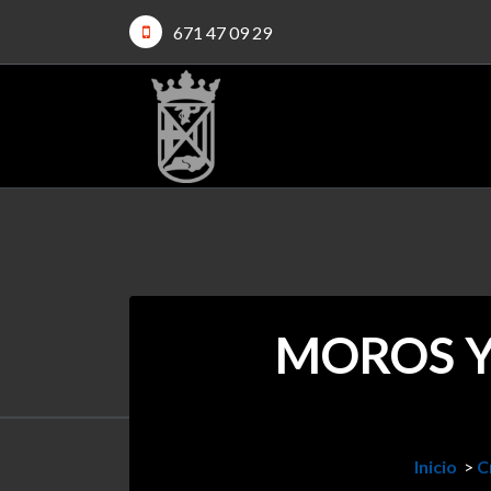
671 47 09 29
MOROS Y
Inicio
>
C