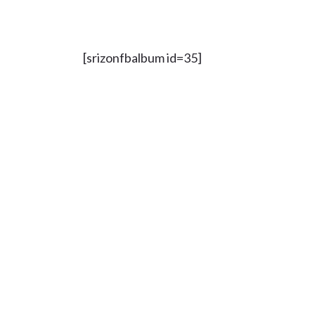
[srizonfbalbum id=35]