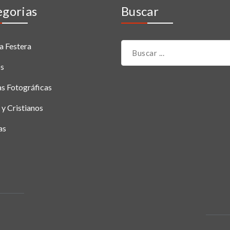
egorias
Buscar
a Festera
os
as Fotográficas
y Cristianos
as